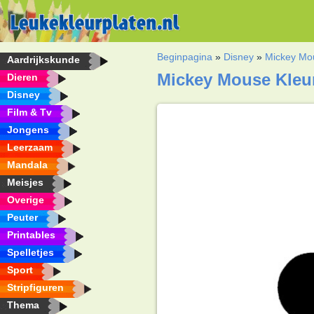
Beginpagina
»
Disney
»
Mickey Mo
Aardrijkskunde
Mickey Mouse Kleu
Dieren
Disney
Film & Tv
Jongens
Leerzaam
Mandala
Meisjes
Overige
Peuter
Printables
Spelletjes
Sport
Stripfiguren
Thema