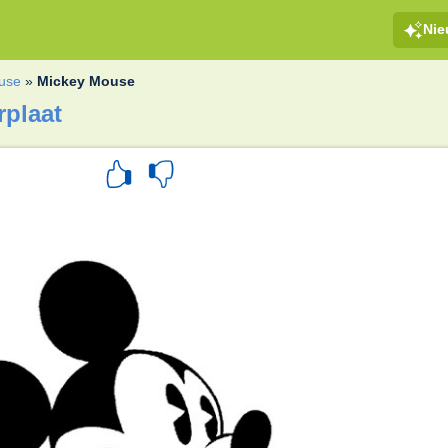
Ni
use
»
Mickey Mouse
rplaat