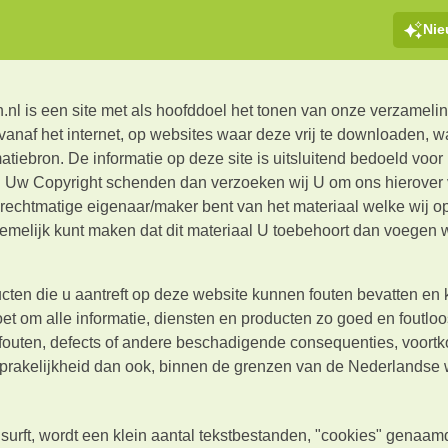
Ni
nl is een site met als hoofddoel het tonen van onze verzamelin
 vanaf het internet, op websites waar deze vrij te downloaden,
rmatiebron. De informatie op deze site is uitsluitend bedoeld vo
j Uw Copyright schenden dan verzoeken wij U om ons hierover v
rechtmatige eigenaar/maker bent van het materiaal welke wij op
melijk kunt maken dat dit materiaal U toebehoort dan voegen wi
.
ucten die u aantreft op deze website kunnen fouten bevatten en k
oet om alle informatie, diensten en producten zo goed en foutloos
fouten, defects of andere beschadigende consequenties, voortko
sprakelijkheid dan ook, binnen de grenzen van de Nederlandse 
surft, wordt een klein aantal tekstbestanden, "cookies" genaa