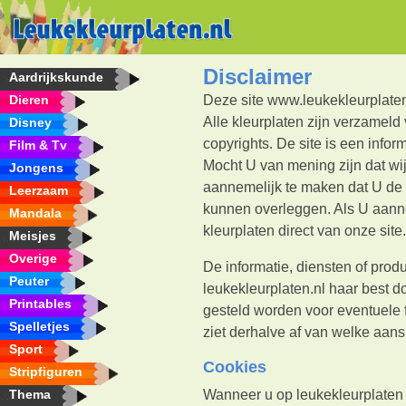
Disclaimer
Aardrijkskunde
Dieren
Deze site www.leukekleurplaten.
Alle kleurplaten zijn verzameld
Disney
copyrights. De site is een info
Film & Tv
Mocht U van mening zijn dat wi
Jongens
aannemelijk te maken dat U de 
Leerzaam
kunnen overleggen. Als U aanne
Mandala
kleurplaten direct van onze site
Meisjes
Overige
De informatie, diensten of prod
Peuter
leukekleurplaten.nl haar best d
Printables
gesteld worden voor eventuele 
Spelletjes
ziet derhalve af van welke aan
Sport
Cookies
Stripfiguren
Thema
Wanneer u op leukekleurplaten 