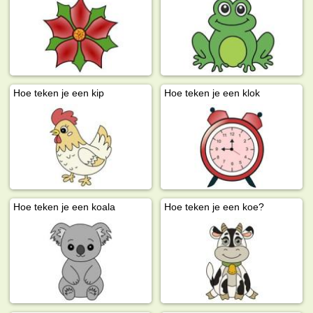
Hoe teken je een kip
Hoe teken je een klok
Hoe teken je een koala
Hoe teken je een koe?