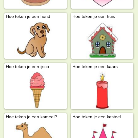
Hoe teken je een hond
Hoe teken je een huis
Hoe teken je een ijsco
Hoe teken je een kaars
Hoe teken je een kameel?
Hoe teken je een kasteel