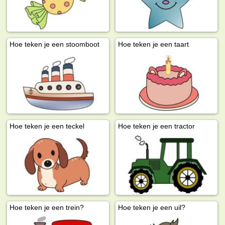
Hoe teken je een stoomboot
Hoe teken je een taart
Hoe teken je een teckel
Hoe teken je een tractor
Hoe teken je een trein?
Hoe teken je een uil?