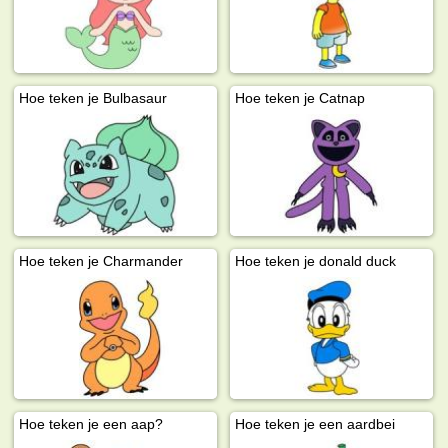
Hoe teken je Bulbasaur
Hoe teken je Catnap
Hoe teken je Charmander
Hoe teken je donald duck
Hoe teken je een aap?
Hoe teken je een aardbei