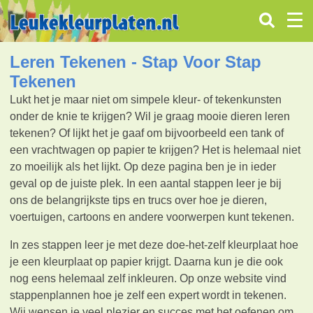
Leren Tekenen - Stap Voor Stap
Tekenen
Lukt het je maar niet om simpele kleur- of tekenkunsten
onder de knie te krijgen? Wil je graag mooie dieren leren
tekenen? Of lijkt het je gaaf om bijvoorbeeld een tank of
een vrachtwagen op papier te krijgen? Het is helemaal niet
zo moeilijk als het lijkt. Op deze pagina ben je in ieder
geval op de juiste plek. In een aantal stappen leer je bij
ons de belangrijkste tips en trucs over hoe je dieren,
voertuigen, cartoons en andere voorwerpen kunt tekenen.
In zes stappen leer je met deze doe-het-zelf kleurplaat hoe
je een kleurplaat op papier krijgt. Daarna kun je die ook
nog eens helemaal zelf inkleuren. Op onze website vind
stappenplannen hoe je zelf een expert wordt in tekenen.
Wij wensen je veel plezier en succes met het oefenen om