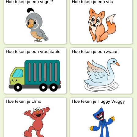
Hoe teken je een vogel?
Hoe teken je een vos
Hoe teken je een vrachtauto
Hoe teken je een zwaan
Hoe teken je Elmo
Hoe teken je Huggy Wuggy