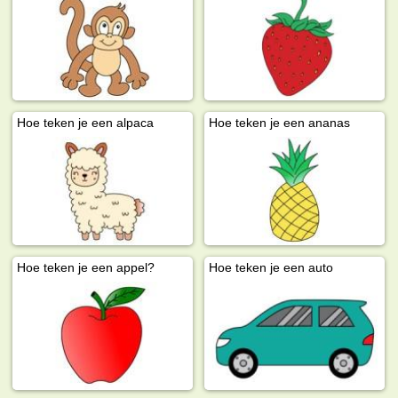
Hoe teken je een alpaca
Hoe teken je een ananas
Hoe teken je een appel?
Hoe teken je een auto