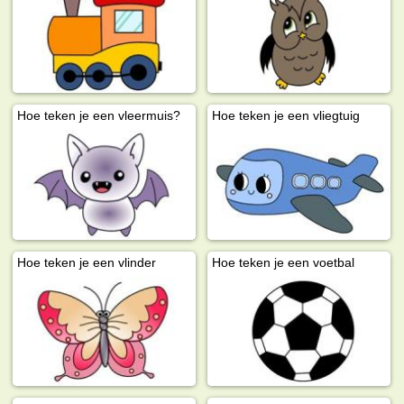
Hoe teken je een vleermuis?
Hoe teken je een vliegtuig
Hoe teken je een vlinder
Hoe teken je een voetbal