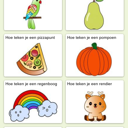
Hoe teken je een pizzapunt
Hoe teken je een pompoen
Hoe teken je een regenboog
Hoe teken je een rendier