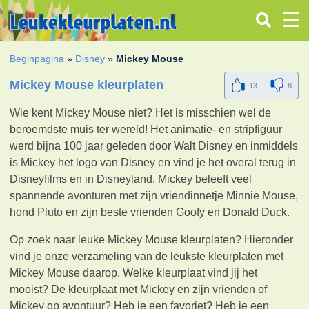
Beginpagina
»
Disney
»
Mickey Mouse
Mickey Mouse kleurplaten
13
8
Wie kent Mickey Mouse niet? Het is misschien wel de
beroemdste muis ter wereld! Het animatie- en stripfiguur
werd bijna 100 jaar geleden door Walt Disney en inmiddels
is Mickey het logo van Disney en vind je het overal terug in
Disneyfilms en in Disneyland. Mickey beleeft veel
spannende avonturen met zijn vriendinnetje Minnie Mouse,
hond Pluto en zijn beste vrienden Goofy en Donald Duck.
Op zoek naar leuke Mickey Mouse kleurplaten? Hieronder
vind je onze verzameling van de leukste kleurplaten met
Mickey Mouse daarop. Welke kleurplaat vind jij het
mooist? De kleurplaat met Mickey en zijn vrienden of
Mickey op avontuur? Heb je een favoriet? Heb je een