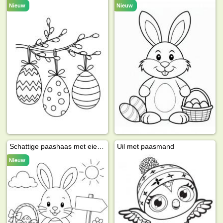
Nieuw
Nieuw
Schattige paashaas met eieren en bloemen
Uil met paasmand
Nieuw