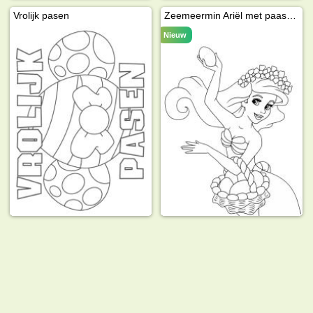
Vrolijk pasen
Zeemeermin Ariël met paaseieren
Nieuw