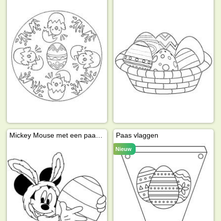
Mickey Mouse met een paasei
Paas vlaggen
Nieuw