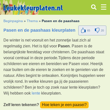
Beginpagina
»
Thema
»
Pasen en de paashaas
Pasen en de paashaas kleurplaten
65
20
De winter is net vooruit en het zonnetje laat zich al
regelmatig zien. Het is tijd voor
Pasen
. Pasen is de
belangrijkste feestdag voor christenen. De paashaas staat
vooral centraal in deze periode.Tijdens deze periode
schilderen we eieren en bereiden we Pasen voor. Heerijk
naar buiten om de eieren te zoeken en te genieten van de
natuur. Alles begint te ontwaken. Konijntjes huppelen weer
vrolijk rond. In welke kleuren ga jij de paaseieren
schilderen? Ben je toch op zoek naar lente kleurplaten?
Wij hebben ook
lente
kleurplaten.
Zelf leren tekenen?
Hoe teken je een paasei?