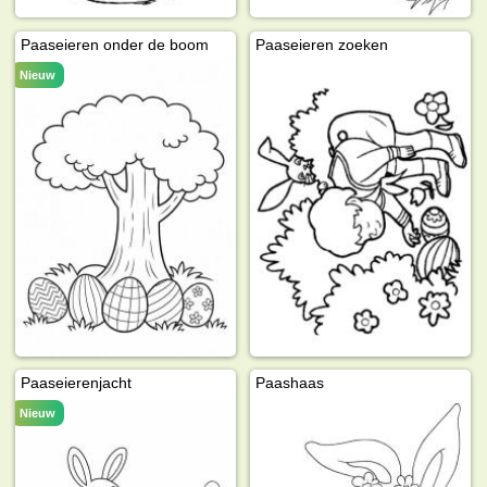
Paaseieren onder de boom
Paaseieren zoeken
Nieuw
Paaseierenjacht
Paashaas
Nieuw