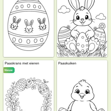
Paaskrans met eieren
Paaskuiken
Nieuw