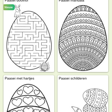
Paasei doolhof
Paasei mandala
Nieuw
Paasei met hartjes
Paasei schilderen