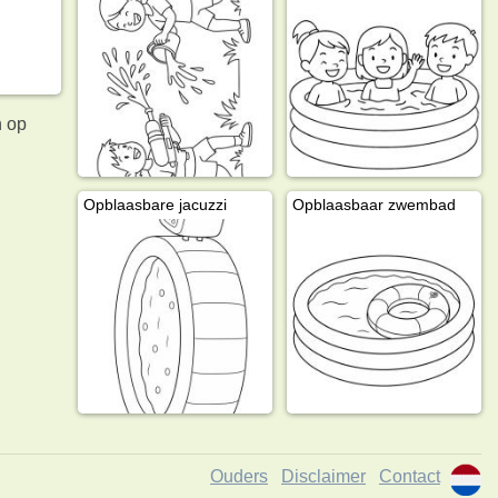
n op
Opblaasbare jacuzzi
Opblaasbaar zwembad
Ouders
Disclaimer
Contact