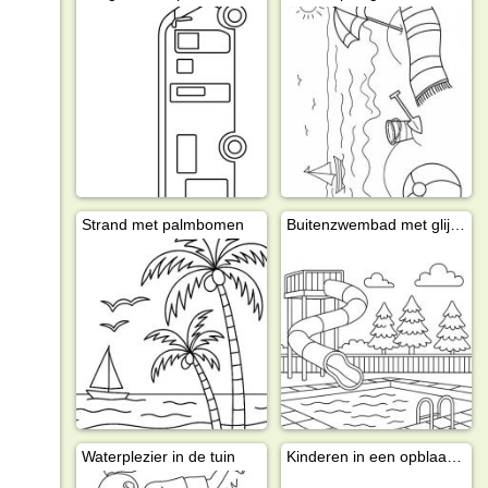
Strand met palmbomen
Buitenzwembad met glijbaan
Waterplezier in de tuin
Kinderen in een opblaasbaar zwembad