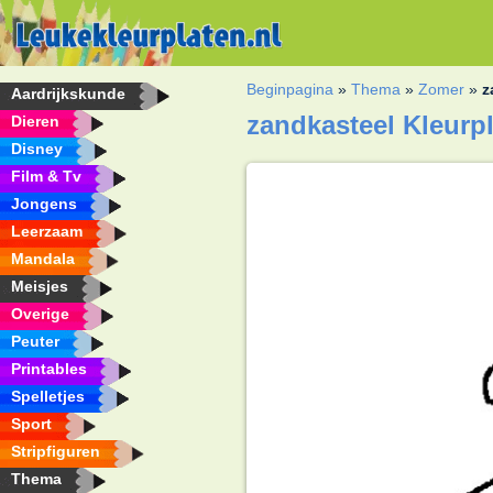
Beginpagina
»
Thema
»
Zomer
»
z
Aardrijkskunde
zandkasteel Kleurp
Dieren
Disney
Film & Tv
Jongens
Leerzaam
Mandala
Meisjes
Overige
Peuter
Printables
Spelletjes
Sport
Stripfiguren
Thema