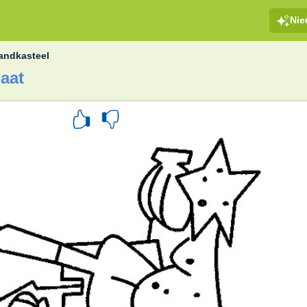
Ni
andkasteel
laat