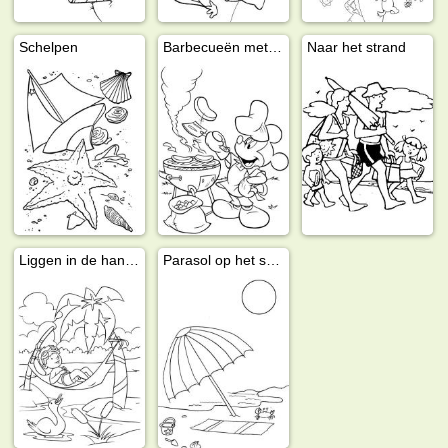
Schelpen
Barbecueën met Mickey Mouse
Naar het strand
Liggen in de hangmat
Parasol op het strand