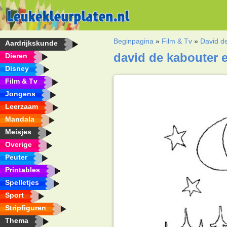
Beginpagina
»
Film & Tv
»
David d
Aardrijkskunde
david de kabouter e
Dieren
Disney
Film & Tv
Jongens
Leerzaam
Mandala
Meisjes
Overige
Peuter
Printables
Spelletjes
Sport
Stripfiguren
Thema