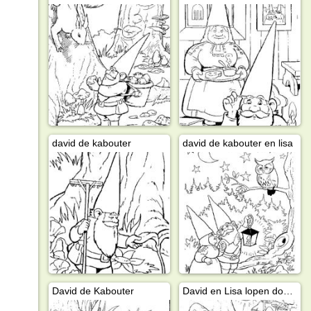
david de kabouter
david de kabouter en lisa
David de Kabouter
David en Lisa lopen door het bos