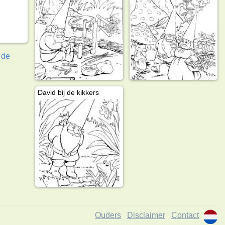
 de
David bij de kikkers
Ouders
Disclaimer
Contact