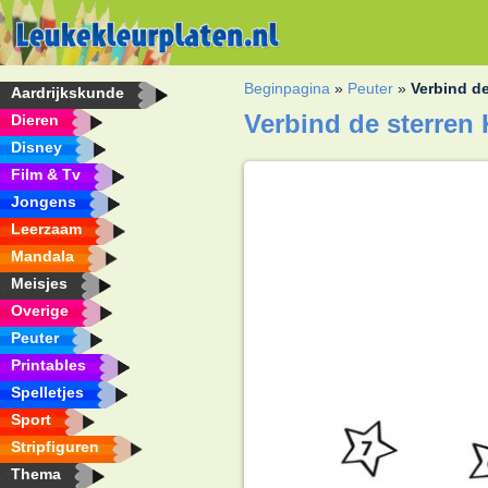
Beginpagina
»
Peuter
»
Verbind de
Aardrijkskunde
Verbind de sterren 
Dieren
Disney
Film & Tv
Jongens
Leerzaam
Mandala
Meisjes
Overige
Peuter
Printables
Spelletjes
Sport
Stripfiguren
Thema