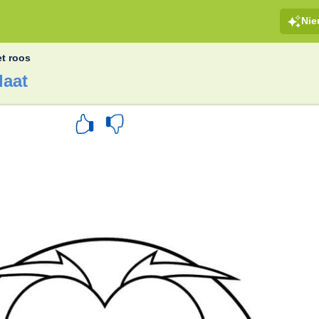
Ni
et roos
laat