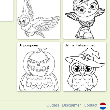
Uil pompoen
Uil met heksenhoed
Ouders
Disclaimer
Contact