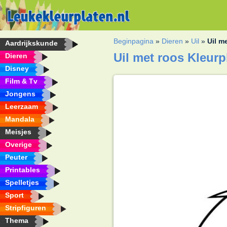
Beginpagina
»
Dieren
»
Uil
»
Uil m
Aardrijkskunde
Uil met roos Kleurp
Dieren
Disney
Film & Tv
Jongens
Leerzaam
Mandala
Meisjes
Overige
Peuter
Printables
Spelletjes
Sport
Stripfiguren
Thema