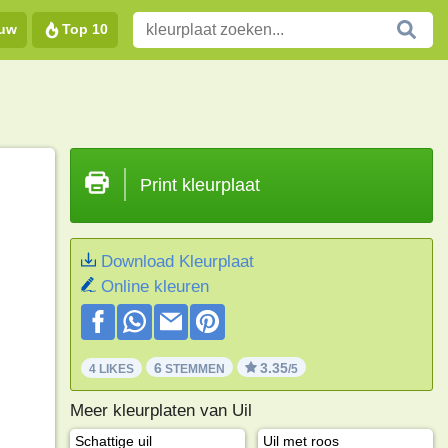
euw
Top 10
Print kleurplaat
Download Kleurplaat
Online kleuren
6
3.35
4 LIKES
STEMMEN
/5
Meer kleurplaten van Uil
Schattige uil
Uil met roos