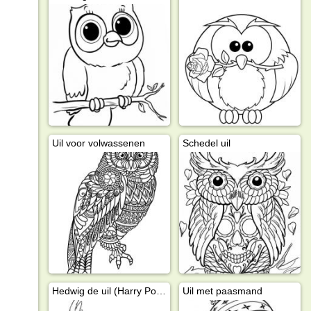
Uil voor volwassenen
Schedel uil
Hedwig de uil (Harry Potter)
Uil met paasmand