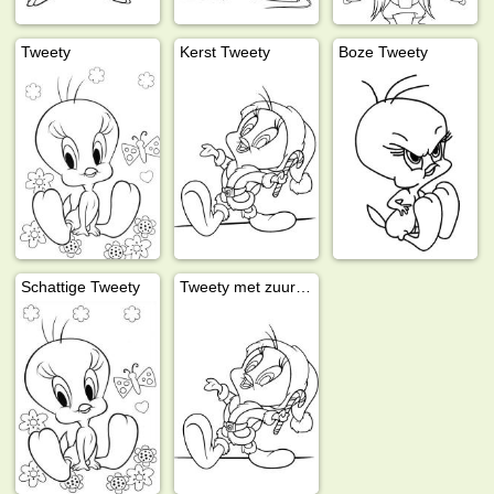
Tweety
Kerst Tweety
Boze Tweety
Schattige Tweety
Tweety met zuurstok