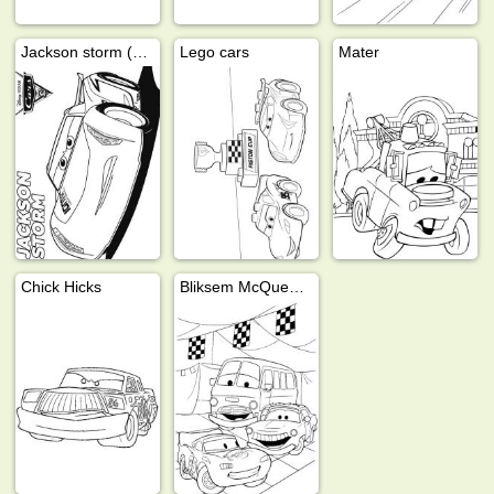
Jackson storm (Cars 3)
Lego cars
Mater
Chick Hicks
Bliksem McQueen en Fillmore