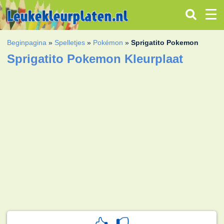
Beginpagina
»
Spelletjes
»
Pokémon
»
Sprigatito Pokemon
Sprigatito Pokemon Kleurplaat