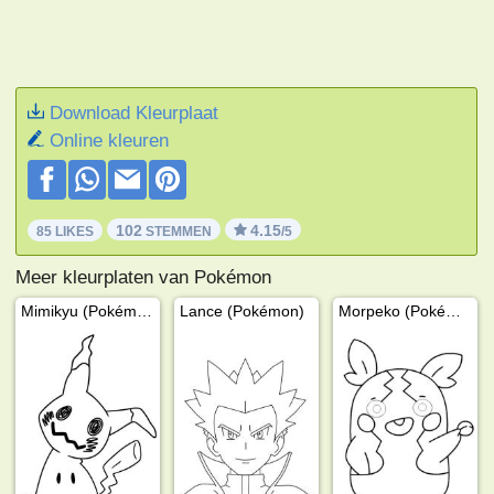
Download Kleurplaat
Online kleuren
102
4.15
85 LIKES
STEMMEN
/5
Meer kleurplaten van Pokémon
Mimikyu (Pokémon)
Lance (Pokémon)
Morpeko (Pokémon)