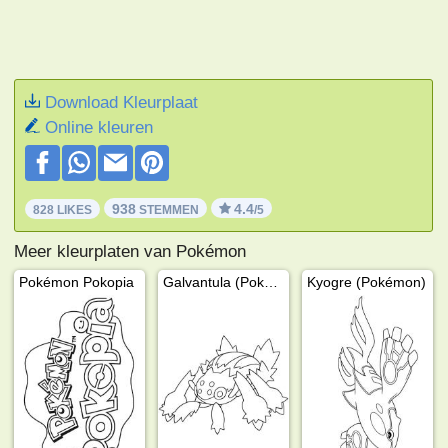
Download Kleurplaat
Online kleuren
938
4.4
828 LIKES
STEMMEN
/5
Meer kleurplaten van Pokémon
Pokémon Pokopia
Galvantula (Pokémon)
Kyogre (Pokémon)