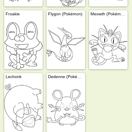
Froakie
Flygon (Pokémon)
Meowth (Pokémon)
Lechonk
Dedenne (Pokémon)