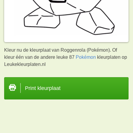
Kleur nu de kleurplaat van Roggenrola (Pokémon). Of
kleur één van de andere leuke 87
Pokémon
kleurplaten op
Leukekleurplaten.nl
Print kleurplaat