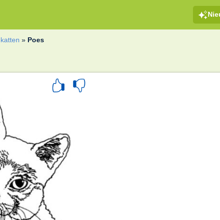
Ni
katten
»
Poes