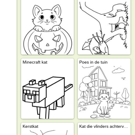
Minecraft kat
Poes in de tuin
Kerstkat
Kat die vlinders achtervolgt