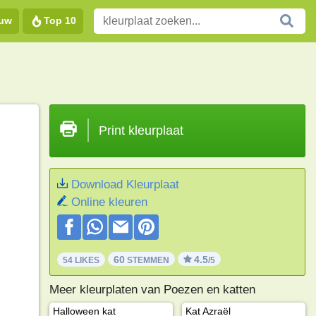
euw
Top 10
Print kleurplaat
Download Kleurplaat
Online kleuren
60
4.5
54 LIKES
STEMMEN
/5
Meer kleurplaten van Poezen en katten
Halloween kat
Kat Azraël