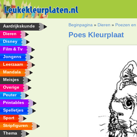
Beginpagina
»
Dieren
»
Poezen en 
Aardrijkskunde
Poes Kleurplaat
Dieren
Disney
Film & Tv
Jongens
Leerzaam
Mandala
Meisjes
Overige
Peuter
Printables
Spelletjes
Sport
Stripfiguren
Thema