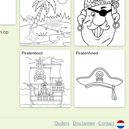
n op
Piratenboot
Piratenhoed
Ouders
Disclaimer
Contact