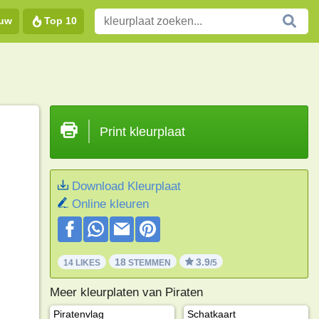
euw
Top 10
Print kleurplaat
Download Kleurplaat
Online kleuren
18
3.9
14 LIKES
STEMMEN
/5
Meer kleurplaten van Piraten
Piratenvlag
Schatkaart