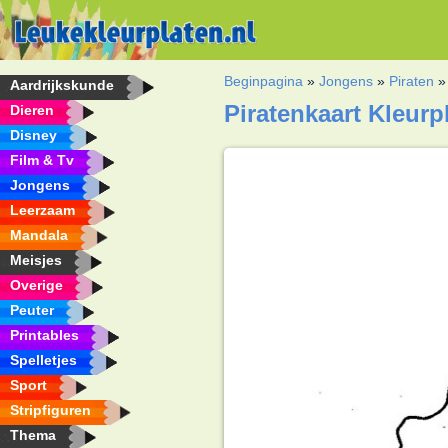
Beginpagina
»
Jongens
»
Piraten
Aardrijkskunde
Piratenkaart Kleurp
Dieren
Disney
Film & Tv
Jongens
Leerzaam
Mandala
Meisjes
Overige
Peuter
Printables
Spelletjes
Sport
Stripfiguren
Thema