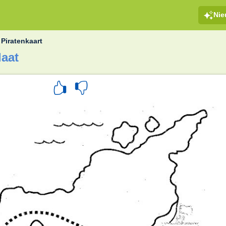
Ni
»
Piratenkaart
laat