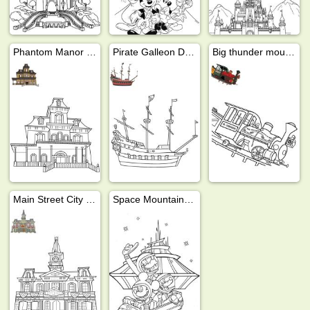
Phantom Manor Disneyland
Pirate Galleon Disneyland
Big thunder mountain Disneyland
Main Street City Hall Disneyland
Space Mountain Disneyland