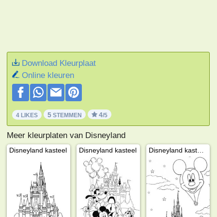
Download Kleurplaat
Online kleuren
5
4
4 LIKES
STEMMEN
/5
Meer kleurplaten van Disneyland
Disneyland kasteel
Disneyland kasteel
Disneyland kasteel Mickey mouse luchtballon