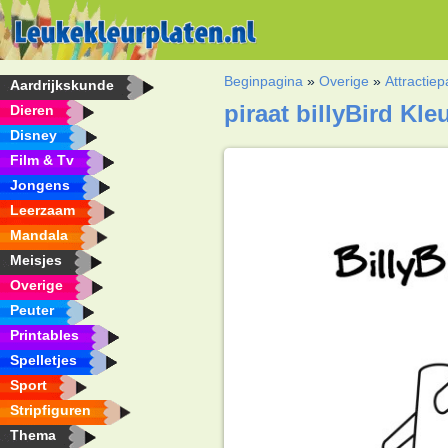
Beginpagina
»
Overige
»
Attractiep
Aardrijkskunde
piraat billyBird Kle
Dieren
Disney
Film & Tv
Jongens
Leerzaam
Mandala
Meisjes
Overige
Peuter
Printables
Spelletjes
Sport
Stripfiguren
Thema