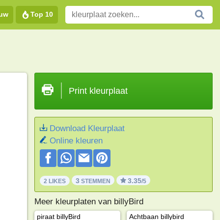
euw
Top 10
Print kleurplaat
Download Kleurplaat
Online kleuren
3
3.35
2 LIKES
STEMMEN
/5
Meer kleurplaten van billyBird
piraat billyBird
Achtbaan billybird