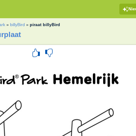
Ni
ark
»
billyBird
»
piraat billyBird
urplaat