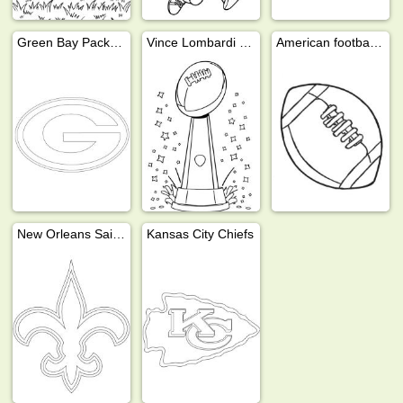
Green Bay Packers
Vince Lombardi Trophy
American football bal
New Orleans Saints
Kansas City Chiefs