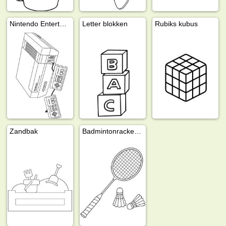
Nintendo Entertainment System
Letter blokken
Rubiks kubus
Zandbak
Badmintonracket en shuttles