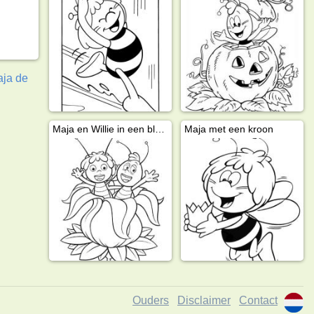
ja de
Maja en Willie in een bloem
Maja met een kroon
Ouders
Disclaimer
Contact