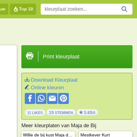
euw
Top 10
Print kleurplaat
Download Kleurplaat
Online kleuren
15
3.65
11 LIKES
STEMMEN
/5
Meer kleurplaten van Maja de Bij
Willie de bij kust Maja de bij
Mestkever Kurt