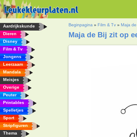
Beginpagina
»
Film & Tv
»
Maja de 
Aardrijkskunde
Maja de Bij zit op 
Dieren
Disney
Film & Tv
Jongens
Leerzaam
Mandala
Meisjes
Overige
Peuter
Printables
Spelletjes
Sport
Stripfiguren
Thema