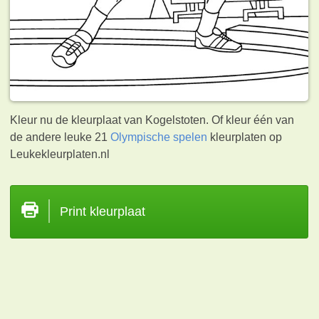
Kleur nu de kleurplaat van Kogelstoten. Of kleur één van
de andere leuke 21
Olympische spelen
kleurplaten op
Leukekleurplaten.nl
Print kleurplaat