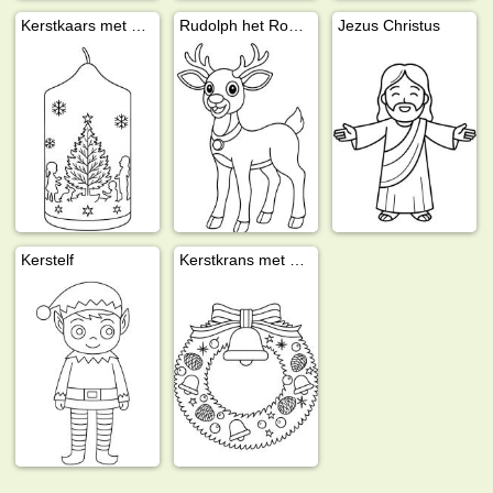
Kerstkaars met Kerstboom
Rudolph het Roodneus Rendier
Jezus Christus
Kerstelf
Kerstkrans met kerstklokken