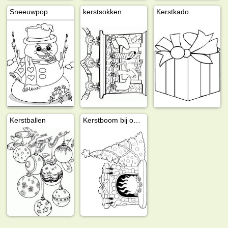
Sneeuwpop
kerstsokken
Kerstkado
Kerstballen
Kerstboom bij open haard