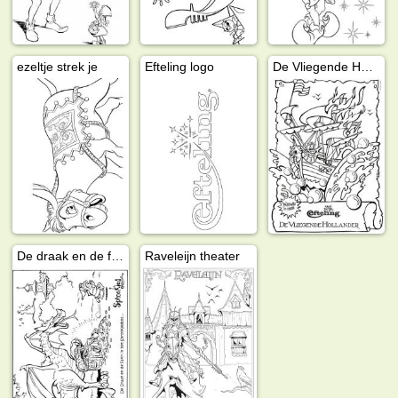
ezeltje strek je
Efteling logo
De Vliegende Hollander (Efteling)
De draak en de fakir in het sprookjesbos
Raveleijn theater