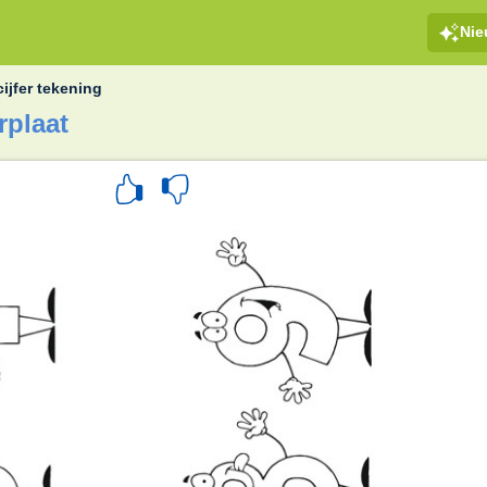
Ni
cijfer tekening
rplaat