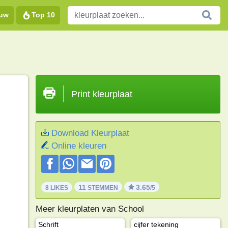
euw
Top 10
Print kleurplaat
Download Kleurplaat
Online kleuren
11
3.65
8 LIKES
STEMMEN
/5
Meer kleurplaten van School
Schrift
cijfer tekening