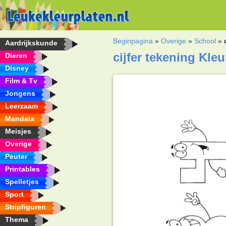
Beginpagina
»
Overige
»
School
»
Aardrijkskunde
cijfer tekening Kleu
Dieren
Disney
Film & Tv
Jongens
Leerzaam
Mandala
Meisjes
Overige
Peuter
Printables
Spelletjes
Sport
Stripfiguren
Thema