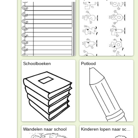
Schoolboeken
Potlood
Wandelen naar school
Kinderen lopen naar school