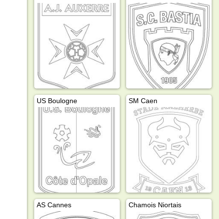
US Boulogne
SM Caen
AS Cannes
Chamois Niortais