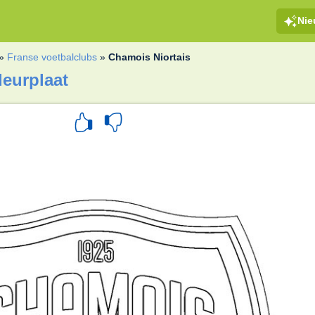
Ni
»
Franse voetbalclubs
»
Chamois Niortais
leurplaat