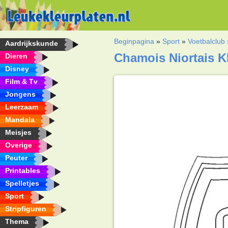
Beginpagina
»
Sport
»
Voetbalclub
Aardrijkskunde
Chamois Niortais K
Dieren
Disney
Film & Tv
Jongens
Leerzaam
Mandala
Meisjes
Overige
Peuter
Printables
Spelletjes
Sport
Stripfiguren
Thema