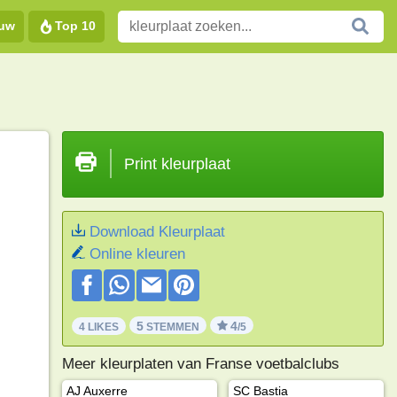
euw
Top 10
Print kleurplaat
Download Kleurplaat
Online kleuren
5
4
4 LIKES
STEMMEN
/5
Meer kleurplaten van Franse voetbalclubs
AJ Auxerre
SC Bastia