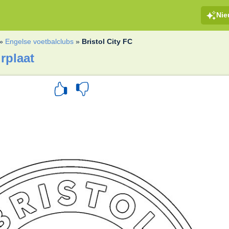
Ni
»
Engelse voetbalclubs
»
Bristol City FC
urplaat