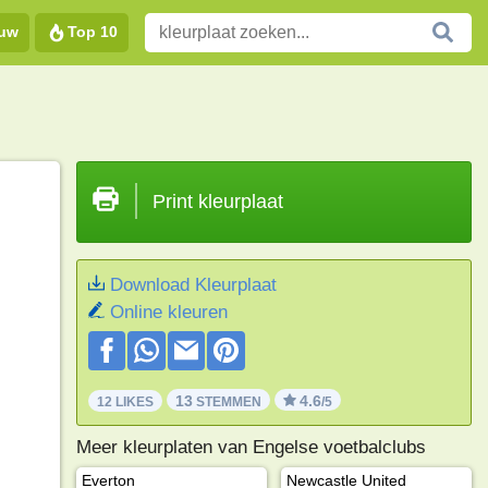
euw
Top 10
Print kleurplaat
Download Kleurplaat
Online kleuren
13
4.6
12 LIKES
STEMMEN
/5
Meer kleurplaten van Engelse voetbalclubs
Everton
Newcastle United