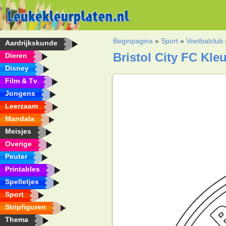
Beginpagina
»
Sport
»
Voetbalclub
Aardrijkskunde
Bristol City FC Kle
Dieren
Disney
Film & Tv
Jongens
Leerzaam
Mandala
Meisjes
Overige
Peuter
Printables
Spelletjes
Sport
Stripfiguren
Thema