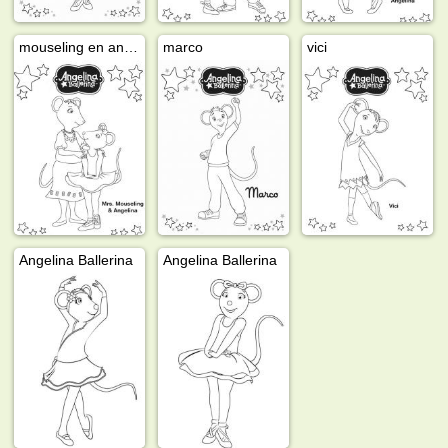
mouseling en angelina
marco
vici
Angelina Ballerina
Angelina Ballerina