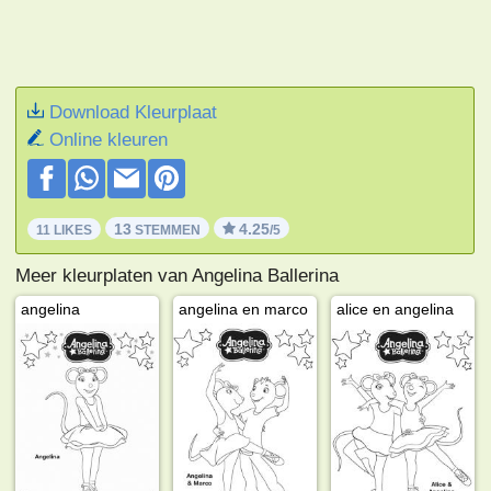
Download Kleurplaat
Online kleuren
13
4.25
11 LIKES
STEMMEN
/5
Meer kleurplaten van Angelina Ballerina
angelina
angelina en marco
alice en angelina