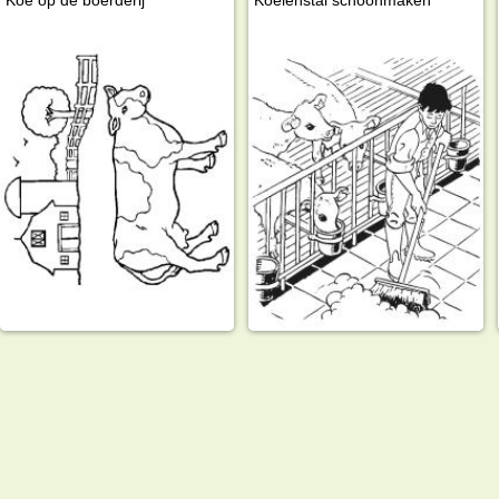
Koe op de boerderij
Koeienstal schoonmaken