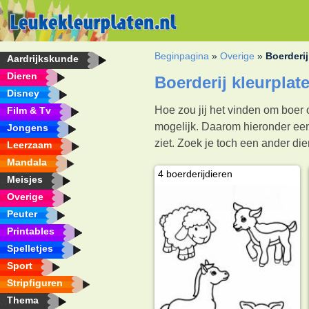
Beginpagina
»
Overige
»
Boerderij
Aardrijkskunde
Dieren
Boerderij kleurplat
Disney
Hoe zou jij het vinden om boer o
Film & Tv
mogelijk. Daarom hieronder een
Jongens
ziet. Zoek je toch een ander di
Leerzaam
Mandala
4 boerderijdieren
Meisjes
Overige
Peuter
Printables
Spelletjes
Sport
Stripfiguren
Thema