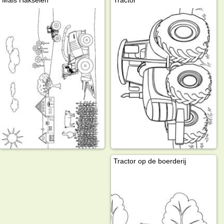
Mais Hakselen
Tractor
Tractor op de boerderij