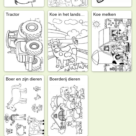
Tractor
Koe in het landschap
Koe melken
Boer en zijn dieren
Boerderij dieren