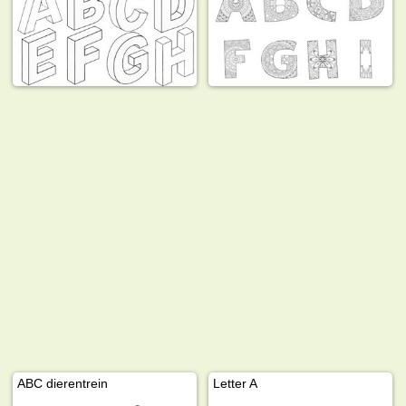
ABC dierentrein
Letter A