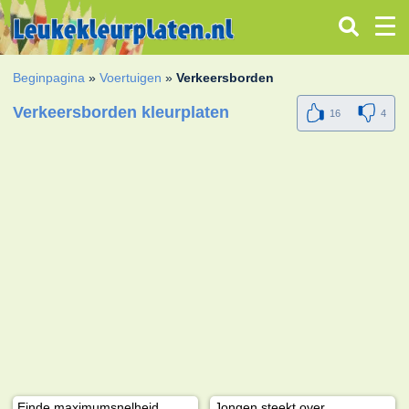
Beginpagina
»
Voertuigen
»
Verkeersborden
Verkeersborden kleurplaten
16
4
Einde maximumsnelheid
Jongen steekt over