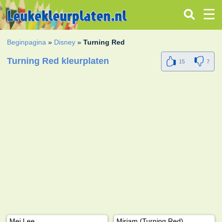
Beginpagina
»
Disney
»
Turning Red
Turning Red kleurplaten
15
7
Mei Lee
Miriam (Turning Red)