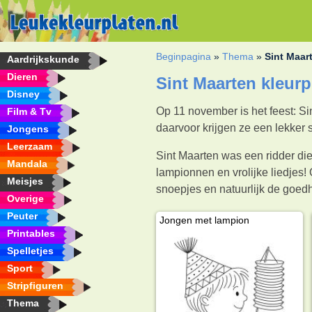
Beginpagina
»
Thema
»
Sint Maar
Aardrijkskunde
Dieren
Sint Maarten kleurp
Disney
Op 11 november is het feest: Si
Film & Tv
daarvoor krijgen ze een lekker s
Jongens
Leerzaam
Sint Maarten was een ridder die
Mandala
lampionnen en vrolijke liedjes!
Meisjes
snoepjes en natuurlijk de goedh
Overige
Peuter
Jongen met lampion
Printables
Spelletjes
Sport
Stripfiguren
Thema