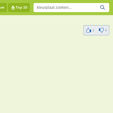
euw
Top 10
1
0