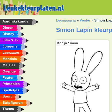
Beginpagina
»
Peuter
»
Simon Lap
Aardrijkskunde
Dieren
Simon Lapin kleurp
Disney
Film & Tv
Konijn Simon
Jongens
Leerzaam
Mandala
Meisjes
Overige
Peuter
Printables
Spelletjes
Sport
Stripfiguren
Thema