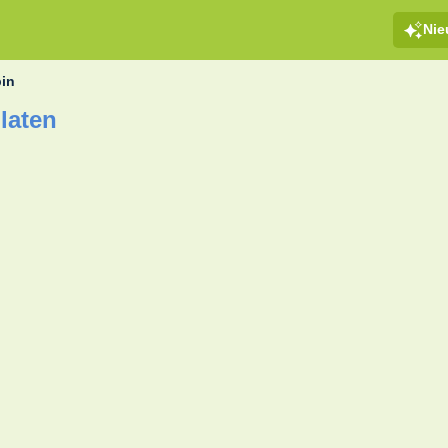
Ni
in
laten