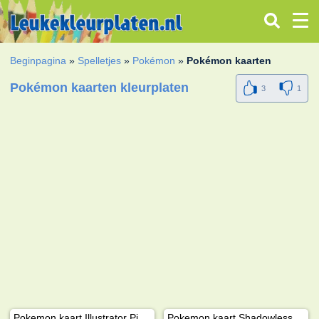
Beginpagina
»
Spelletjes
»
Pokémon
»
Pokémon kaarten
Pokémon kaarten kleurplaten
3
1
Pokemon kaart Illustrator Pikachu
Pokemon kaart Shadowless Charizard