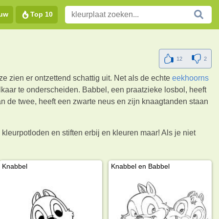
euw
Top 10
12
2
 zien er ontzettend schattig uit. Net als de echte
eekhoorns
aar te onderscheiden. Babbel, een praatzieke losbol, heeft
van de twee, heeft een zwarte neus en zijn knaagtanden staan
eurpotloden en stiften erbij en kleuren maar! Als je niet
Knabbel
Knabbel en Babbel