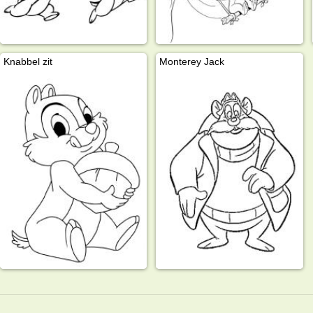
Knabbel zit
Monterey Jack