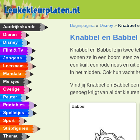
Beginpagina
»
Disney
»
Knabbel e
Aardrijkskunde
Dieren
Knabbel en Babbel 
Disney
Knabbel en Babbel zijn twee tek
Film & Tv
wonen ze in een boom, eten ze 
Jongens
een kuif, een rode neus en uit 
Leerzaam
in het midden. Ook hun vacht he
Mandala
Meisjes
Vind jij Knabbel en Babbel een 
Overige
genoeg krijgt van al dat kleuren
Peuter
Printables
Babbel
Spelletjes
Sport
Stripfiguren
Thema