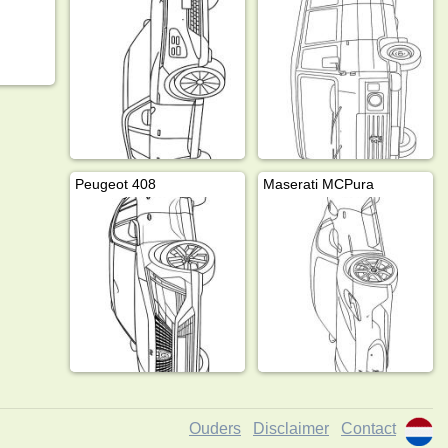
Peugeot 408
Maserati MCPura
Ouders
Disclaimer
Contact