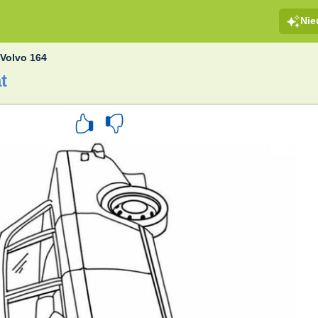
Ni
»
Volvo 164
t