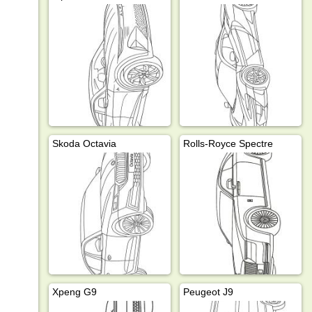
Skoda Octavia
Rolls-Royce Spectre
Xpeng G9
Peugeot J9