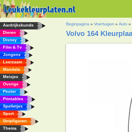
Beginpagina
»
Voertuigen
»
Auto
Aardrijkskunde
Volvo 164 Kleurplaa
Dieren
Disney
Film & Tv
Jongens
Leerzaam
Mandala
Meisjes
Overige
Peuter
Printables
Spelletjes
Sport
Stripfiguren
Thema