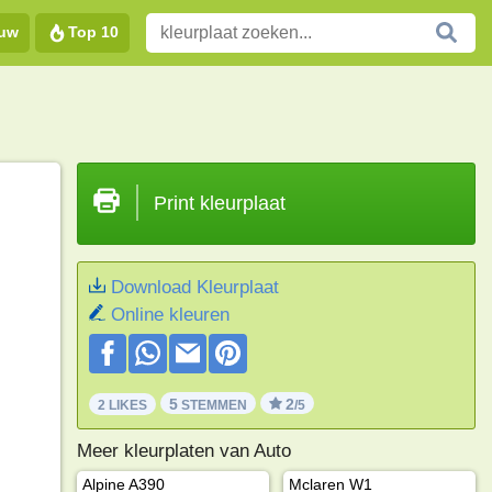
euw
Top 10
Print kleurplaat
Download Kleurplaat
Online kleuren
5
2
2 LIKES
STEMMEN
/5
Meer kleurplaten van Auto
Alpine A390
Mclaren W1