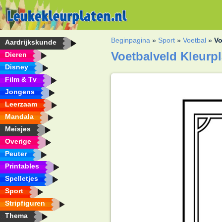
Beginpagina
»
Sport
»
Voetbal
»
Vo
Aardrijkskunde
Voetbalveld Kleurpl
Dieren
Disney
Film & Tv
Jongens
Leerzaam
Mandala
Meisjes
Overige
Peuter
Printables
Spelletjes
Sport
Stripfiguren
Thema