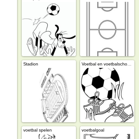
Stadion
Voetbal en voetbalschoenen
voetbal spelen
voetbalgoal