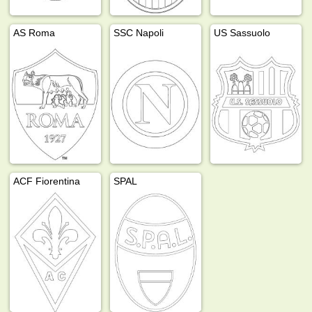
AS Roma
SSC Napoli
US Sassuolo
ACF Fiorentina
SPAL