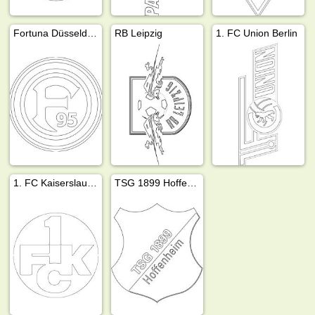
Fortuna Düsseldorf
RB Leipzig
1. FC Union Berlin
1. FC Kaiserslautern
TSG 1899 Hoffenheim