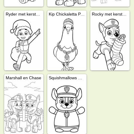
Ryder met kerstmuts
Kip Chickaletta PAW Patrol
Rocky met kerstsok
Marshall en Chase
Squishmallows Chase (PAW Patrol)