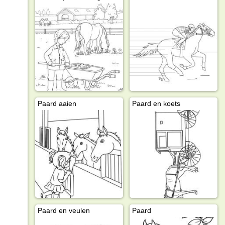
Paard aaien
Paard en koets
Paard en veulen
Paard