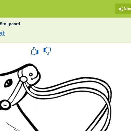
Ni
Stokpaard
at