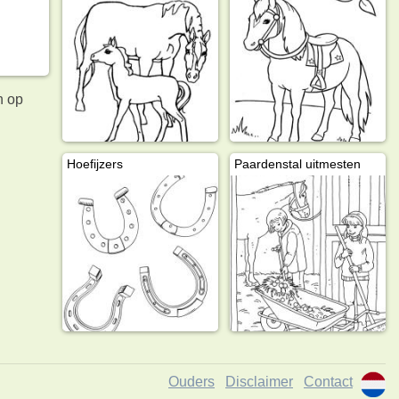
n op
Hoefijzers
Paardenstal uitmesten
Ouders
Disclaimer
Contact