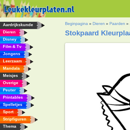
Beginpagina
»
Dieren
»
Paarden
»
Aardrijkskunde
Stokpaard Kleurpla
Dieren
Disney
Film & Tv
Jongens
Leerzaam
Mandala
Meisjes
Overige
Peuter
Printables
Spelletjes
Sport
Stripfiguren
Thema