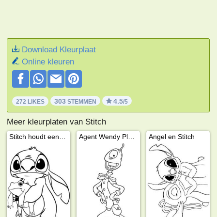
Download Kleurplaat
Online kleuren
303
4.5
272 LIKES
STEMMEN
/5
Meer kleurplaten van Stitch
Stitch houdt een kikker vast
Agent Wendy Pleakley
Angel en Stitch