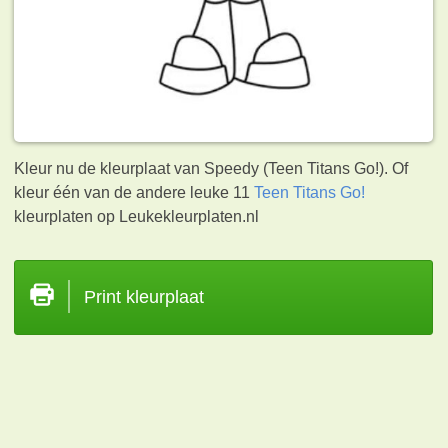
Kleur nu de kleurplaat van Speedy (Teen Titans Go!). Of
kleur één van de andere leuke 11
Teen Titans Go!
kleurplaten op Leukekleurplaten.nl
Print kleurplaat