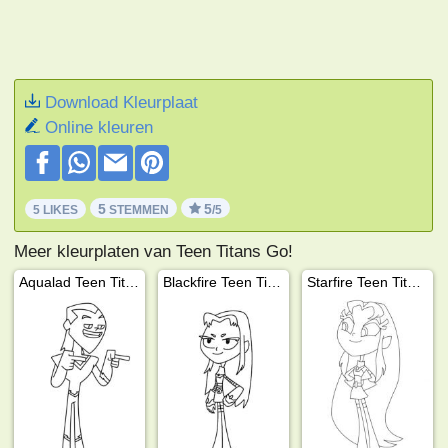
Download Kleurplaat
Online kleuren
5
5
5 LIKES
STEMMEN
/5
Meer kleurplaten van Teen Titans Go!
Aqualad Teen Titans Go!
Blackfire Teen Titans Go!
Starfire Teen Titans Go!