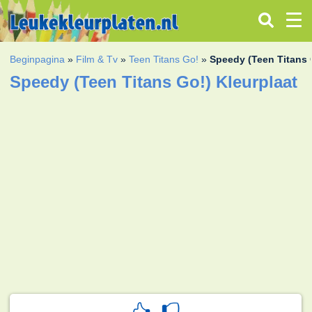
Beginpagina
»
Film & Tv
»
Teen Titans Go!
»
Speedy (Teen Titans 
Speedy (Teen Titans Go!) Kleurplaat