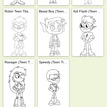
Robin Teen Titans Go!
Beast Boy (Teen Titans GO)
Kid Flash (Teen Titans Go!)
Ravager (Teen Titans Go!)
Speedy (Teen Titans Go!)