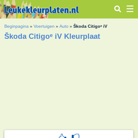
Beginpagina
»
Voertuigen
»
Auto
»
Škoda Citigoᵉ iV
Škoda Citigoᵉ iV Kleurplaat