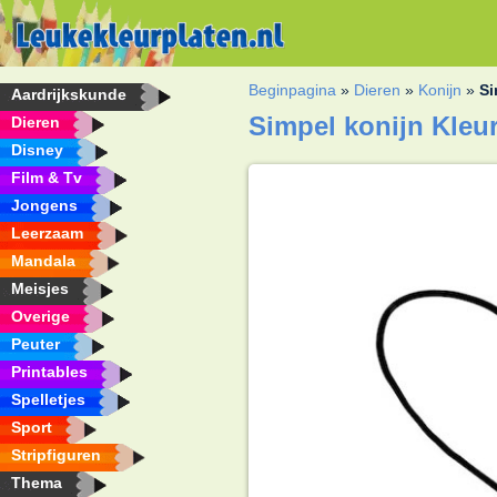
Beginpagina
»
Dieren
»
Konijn
»
Si
Aardrijkskunde
Simpel konijn Kleur
Dieren
Disney
Film & Tv
Jongens
Leerzaam
Mandala
Meisjes
Overige
Peuter
Printables
Spelletjes
Sport
Stripfiguren
Thema