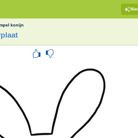
Ni
mpel konijn
plaat