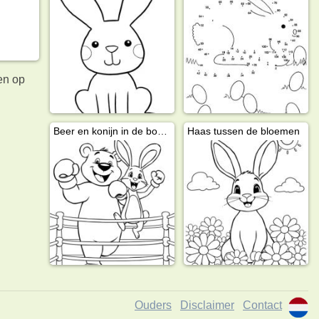
en op
Beer en konijn in de boksring
Haas tussen de bloemen
Ouders
Disclaimer
Contact