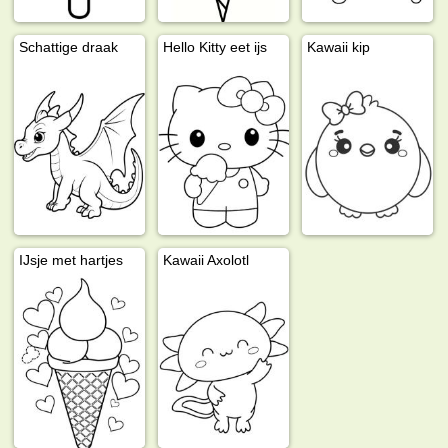
Schattige draak
Hello Kitty eet ijs
Kawaii kip
IJsje met hartjes
Kawaii Axolotl