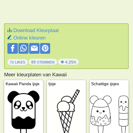
Download Kleurplaat
Online kleuren
85
4.25
72 LIKES
STEMMEN
/5
Meer kleurplaten van Kawaii
Kawaii Panda ijsje
Ijsje
Schattige ijsjes